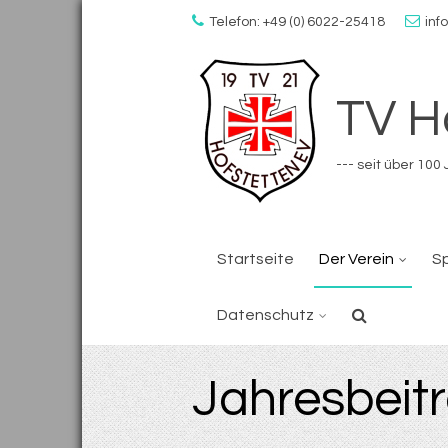
Skip
Telefon: +49 (0) 6022-25418
inf
to
content
TV H
--- seit über 10
Startseite
Der Verein
S
Datenschutz
Jahresbeit